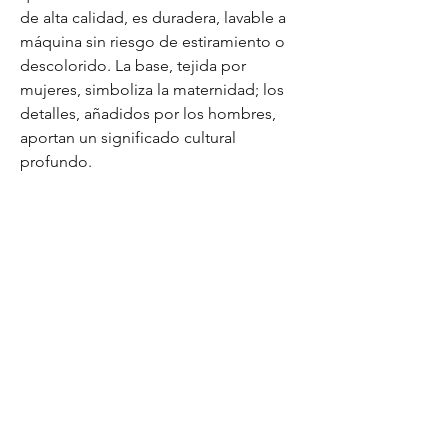
de alta calidad, es duradera, lavable a
máquina sin riesgo de estiramiento o
descolorido. La base, tejida por
mujeres, simboliza la maternidad; los
detalles, añadidos por los hombres,
aportan un significado cultural
profundo.
Medidas
Altura de la mochila: 28 cm
Ancho de la mochila: 19 cm
Largo de la tira: 85 - 110 cm
INFORMACIÓN DEL PRODUCTO
Detalle del producto. Lugar ideal para
POLÍTICA DE DEVOLUCIÓN Y
agregar más información sobre tu producto
REEMBOLSO
como su tamaño, materiales, instrucciones
de uso y mantenimiento. También es un