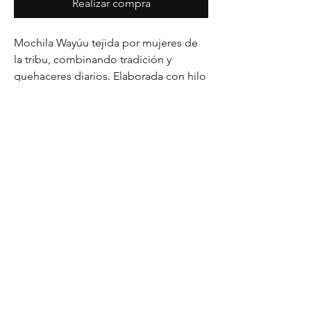
Realizar compra
Mochila Wayúu tejida por mujeres de
la tribu, combinando tradición y
quehaceres diarios. Elaborada con hilo
de alta calidad, es duradera, lavable a
máquina sin riesgo de estiramiento o
descolorido. La base, tejida por
mujeres, simboliza la maternidad; los
detalles, añadidos por los hombres,
aportan un significado cultural
profundo.
Medidas
Altura de la mochila: 28 cm
Ancho de la mochila: 19 cm
Largo de la tira: 85 - 110 cm