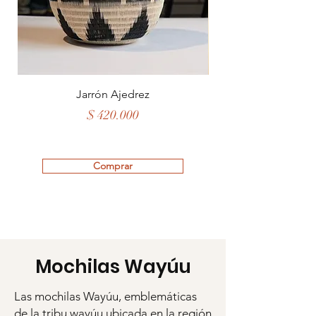
Jarrón Ajedrez
Precio
$ 420.000
Comprar
Mochilas Wayúu
Las mochilas Wayúu, emblemáticas
de la tribu wayúu ubicada en la región